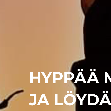
HYPPÄÄ 
JA LÖYD