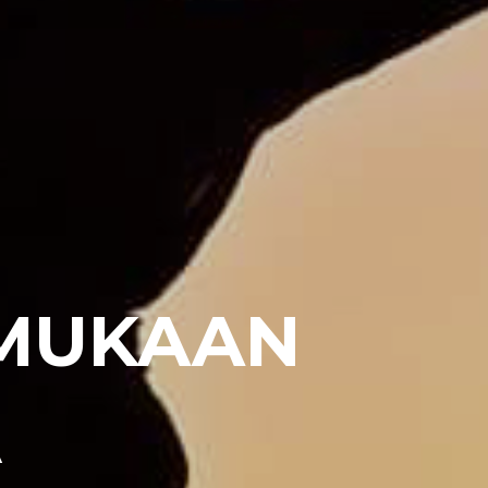
MUKAAN
Ä