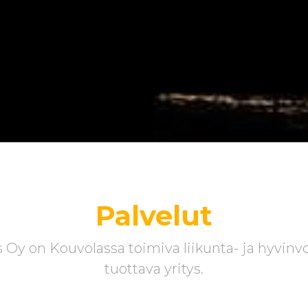
Palvelut
Oy on Kouvolassa toimiva liikunta- ja hyvinvo
tuottava yritys.