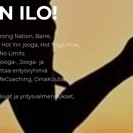
N ILO!
ong Nation, Barre,
, Hot Yin jooga, Hot Yoga Flow,
 No Limits
jooga-, Jooga- ja
ttaa erityisryhmiä
ifeCoaching, OmaKoutsi
vät ja yritysvalmennukset,