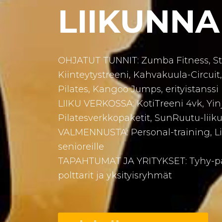
LIIKUNNA
OHJATUT TUNNIT: Zumba Fitness, Str
Kiinteytystreeni, Kahvakuula-Circuit
Pilates, Kangoo Jumps, erityistanssi
LIIKU VERKOSSA: KotiTreeni 4vk, Yin
Pilatesverkkopaketit, SunRuutu-liiku
VALMENNUSTA: Personal-training, L
senioreille
TAPAHTUMAT JA YRITYKSET: Tyhy-päi
polttarit ja yksityisryhmät